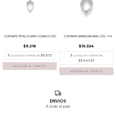
CORTANTE PÉTALOS MINI COSMOS CÓD. 101
CORTANTE ANÉMONA MINI CÓD. 114
$9.216
$10.324
3
cuotas sin interés de
$3.072
3
cuotas sin interés de
$3.441,33
ENVIOS
A todo el país